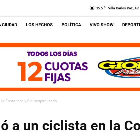
C
15.5
Villa Carlos Paz, AR
A CIUDAD
LOS HECHOS
POLÍTICA
VIVO SHOW
DEPORTE
n la Costanera y fue hospitalizado
ó a un ciclista en la C