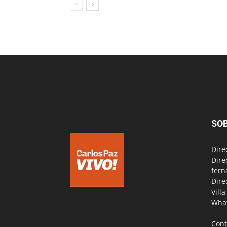
SO
Dire
Dire
fern
Dire
Vill
Wha
Cont