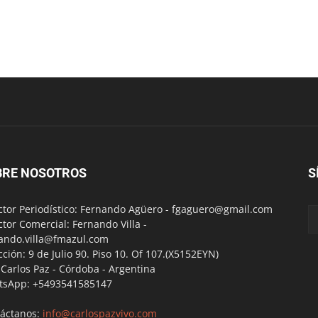
BRE NOSOTROS
S
ctor Periodístico: Fernando Agüero -
fgaguero@gmail.com
ctor Comercial: Fernando Villa -
ando.villa@fmazul.com
cción: 9 de Julio 90. Piso 10. Of 107.(X5152EYN)
a Carlos Paz - Córdoba - Argentina
tsApp: +5493541585147
áctanos:
info@carlospazvivo.com