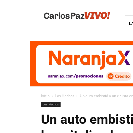
Carlos
Paz
Vivo
L
Inicio
Los Hechos
Un auto embistió a un ciclista e
Los Hechos
Un auto embisti