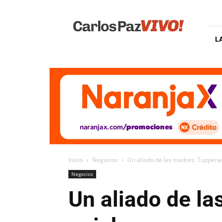
Carlos
Paz
Vivo
L
Inicio
Negocios
Un aliado de las madres: Tupperwa
Negocios
Un aliado de la