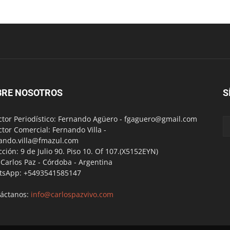
BRE NOSOTROS
S
ctor Periodístico: Fernando Agüero -
fgaguero@gmail.com
ctor Comercial: Fernando Villa -
ando.villa@fmazul.com
cción: 9 de Julio 90. Piso 10. Of 107.(X5152EYN)
a Carlos Paz - Córdoba - Argentina
tsApp: +5493541585147
áctanos:
info@carlospazvivo.com