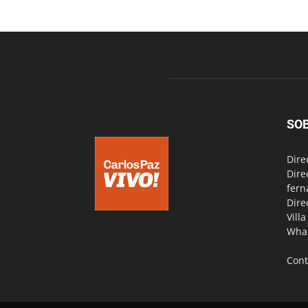
SO
Dire
Dire
fern
Dire
Vill
Wha
Cont