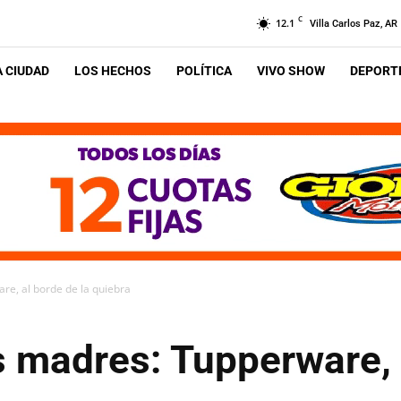
C
12.1
Villa Carlos Paz, AR
A CIUDAD
LOS HECHOS
POLÍTICA
VIVO SHOW
DEPORTE
re, al borde de la quiebra
s madres: Tupperware, 