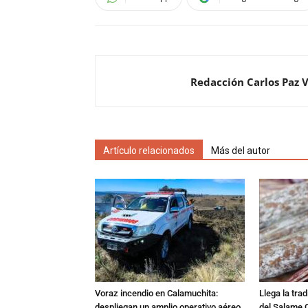
Redacción Carlos Paz 
Artículo relacionados
Más del autor
Voraz incendio en Calamuchita:
Llega la tra
despliegan un amplio operativo aéreo
del Salame 