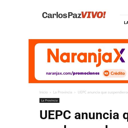
Carlos
Paz
Vivo
L
Inicio
La Provincia
UEPC anuncia que suspendieron
La Provincia
UEPC anuncia q