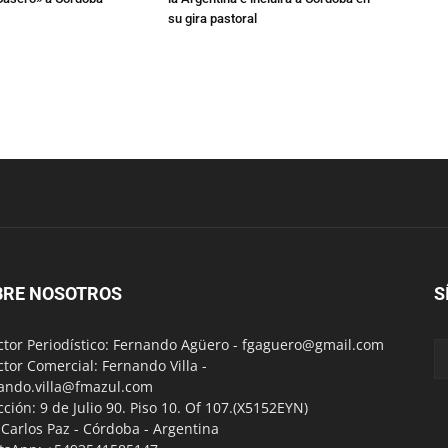
su gira pastoral
BRE NOSOTROS
S
ctor Periodístico: Fernando Agüero -
fgaguero@gmail.com
ctor Comercial: Fernando Villa -
ando.villa@fmazul.com
cción: 9 de Julio 90. Piso 10. Of 107.(X5152EYN)
a Carlos Paz - Córdoba - Argentina