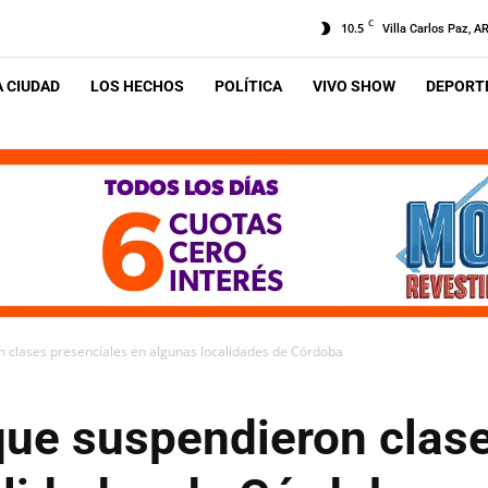
C
10.5
Villa Carlos Paz, A
A CIUDAD
LOS HECHOS
POLÍTICA
VIVO SHOW
DEPORTE
 clases presenciales en algunas localidades de Córdoba
ue suspendieron clase