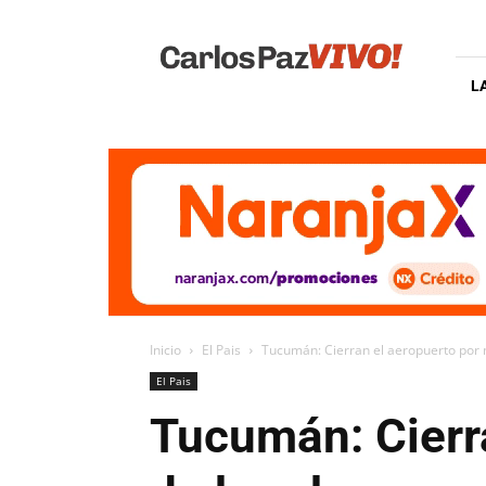
Carlos
Paz
Vivo
L
Inicio
El Pais
Tucumán: Cierran el aeropuerto po
El Pais
Tucumán: Cierr