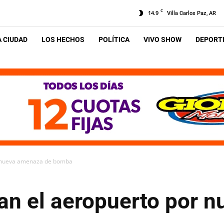
C
14.9
Villa Carlos Paz, AR
A CIUDAD
LOS HECHOS
POLÍTICA
VIVO SHOW
DEPORTE
r nueva amenaza de bomba
an el aeropuerto por 