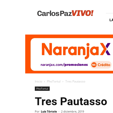
Carlos
Paz
Vivo
L
Inicio
PhoTortul
Tres Pautasso
PhoTortul
Tres Pautasso
Por
Luis Tórtolo
-
2 diciembre, 2019