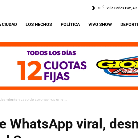
C
10
Villa Carlos Paz, AR
A CIUDAD
LOS HECHOS
POLÍTICA
VIVO SHOW
DEPORTE
desmienten caso de coronavirus en el...
de WhatsApp viral, des