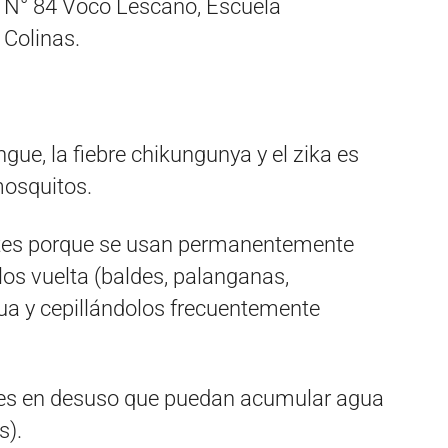
EM N° 84 Voco Lescano, Escuela
 Colinas.
gue, la fiebre chikungunya y el zika es
mosquitos.
entes porque se usan permanentemente
os vuelta (baldes, palanganas,
a y cepillándolos frecuentemente
ntes en desuso que puedan acumular agua
s).