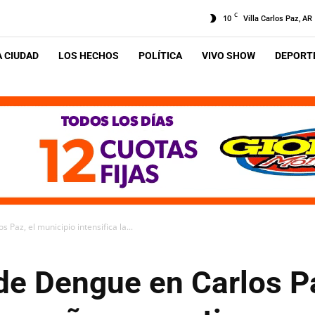
C
10
Villa Carlos Paz, AR
A CIUDAD
LOS HECHOS
POLÍTICA
VIVO SHOW
DEPORTE
 Paz, el municipio intensifica la...
de Dengue en Carlos Pa