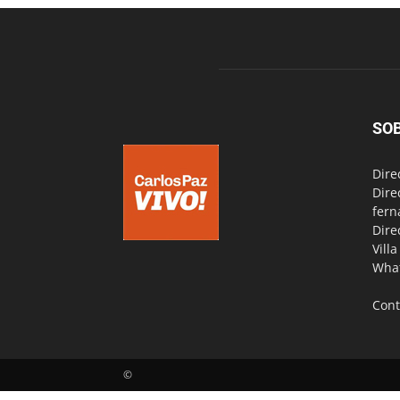
SO
Dire
Dire
fern
Dire
Vill
Wha
Cont
©