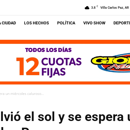
C
3.8
Villa Carlos Paz, AR
A CIUDAD
LOS HECHOS
POLÍTICA
VIVO SHOW
DEPORTE
pera un miércoles caluroso...
olvió el sol y se esper