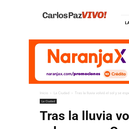
Carlos
Paz
Vivo
L
Inicio
La Ciudad
Tras la lluvia volvió el sol y se es
La Ciudad
Tras la lluvia v