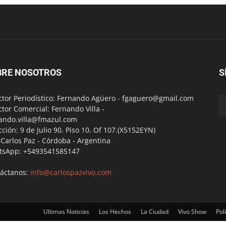
BRE NOSOTROS
S
ctor Periodístico: Fernando Agüero -
fgaguero@gmail.com
ctor Comercial: Fernando Villa -
ando.villa@fmazul.com
cción: 9 de Julio 90. Piso 10. Of 107.(X5152EYN)
a Carlos Paz - Córdoba - Argentina
tsApp: +5493541585147
áctanos:
info@carlospazvivo.com
Ultimas Noticias
Los Hechos
La Ciudad
Vivo Show
Polí