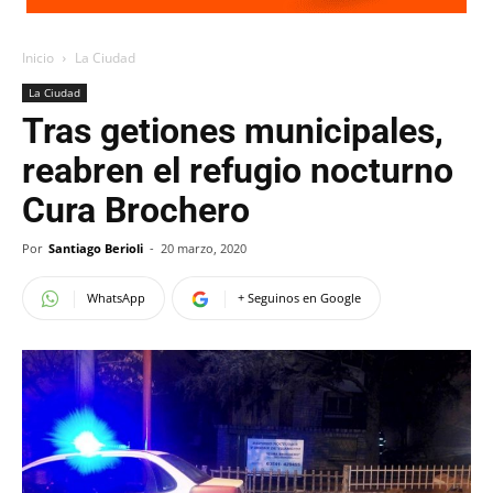
Inicio
La Ciudad
La Ciudad
Tras getiones municipales,
reabren el refugio nocturno
Cura Brochero
Por
Santiago Berioli
-
20 marzo, 2020
WhatsApp
+ Seguinos en Google