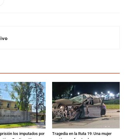
Vivo
prisión los imputados por
Tragedia en la Ruta 19: Una mujer