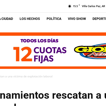
C
15.5
Villa Carlos Paz, AR
A CIUDAD
LOS HECHOS
POLÍTICA
VIVO SHOW
DEPORTE
tan a una víctima de explotación laboral
anamientos rescatan a 