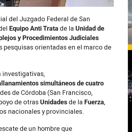
icial del Juzgado Federal de San
del
Equipo Anti Trata
de la
Unidad de
plejos y Procedimientos Judiciales
as pesquisas orientadas en el marco de
 investigativas,
allanamientos simultáneos de cuatro
ades de Córdoba (San Francisco,
poyo de otras
Unidades
de la
Fuerza
,
s nacionales y provinciales.
 rescate de un hombre que