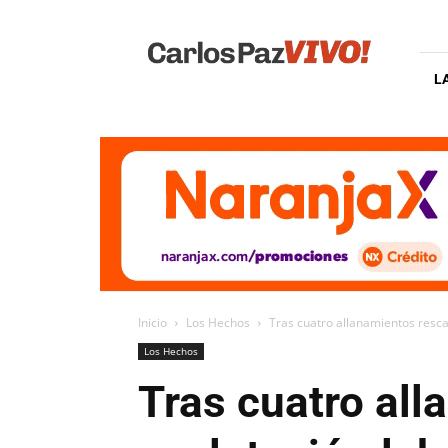
Carlos
Paz
Vivo
L
Inicio
Los Hechos
Tras cuatro allanamientos resca
Los Hechos
Tras cuatro all