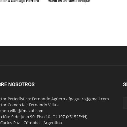
esión a Santiago Herrero
murió en un fuerte choque
BRE NOSOTROS
S
ctor Periodístico: Fernando Agüero -
fgaguero@gmail.com
ctor Comercial: Fernando Villa -
ando.villa@fmazul.com
cción: 9 de Julio 90. Piso 10. Of 107.(X5152EYN)
a Carlos Paz - Córdoba - Argentina