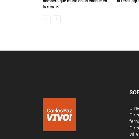
bombera que murió en un choque en
la feroz agr
la ruta 19
SO
Dire
Dire
fern
Dire
Vill