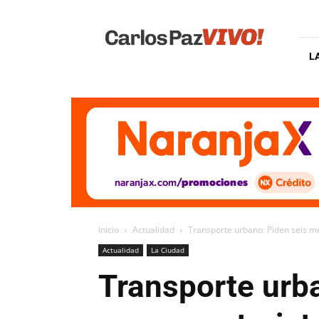
Carlos
Paz
Vivo
L
Inicio
Actualidad
Transporte urbano: Piden seis me
Actualidad
La Ciudad
Transporte urb