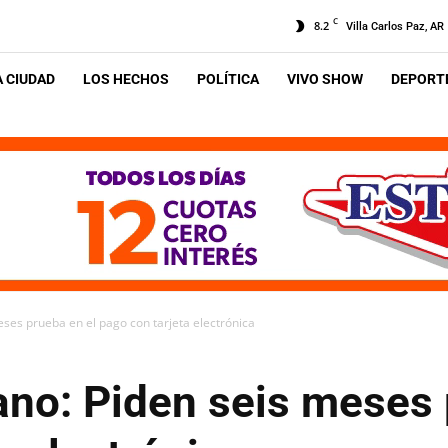
C
8.2
Villa Carlos Paz, AR
A CIUDAD
LOS HECHOS
POLÍTICA
VIVO SHOW
DEPORTE
ses prueba en el pago con tarjeta electrónica
ano: Piden seis meses 