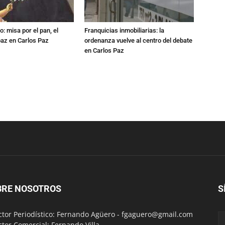
: misa por el pan, el
Franquicias inmobiliarias: la
 paz en Carlos Paz
ordenanza vuelve al centro del debate
en Carlos Paz
BRE NOSOTROS
S
ctor Periodístico: Fernando Agüero -
fgaguero@gmail.com
ctor Comercial: Fernando Villa -