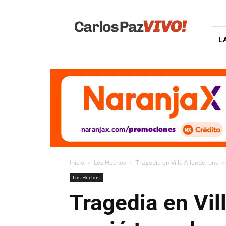
Carlos
Paz
Vivo
L
Inicio
Los Hechos
Tragedia en Villa Allende: una 
Los Hechos
Tragedia en Vi