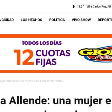
C
13.2
Villa Carlos Paz, AR
A CIUDAD
LOS HECHOS
POLÍTICA
VIVO SHOW
DEPORTE
mujer embarazada murió tras chocar en moto...
lla Allende: una mujer