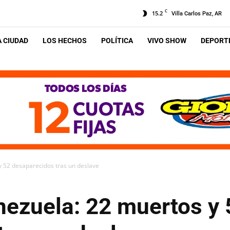
C
15.2
Villa Carlos Paz, AR
A CIUDAD
LOS HECHOS
POLÍTICA
VIVO SHOW
DEPORTE
y 52 desaparecidos tras un deslave
nezuela: 22 muertos y 