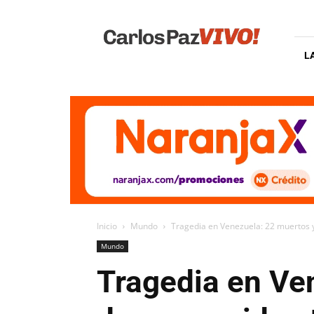
Carlos
Paz
Vivo
L
Inicio
Mundo
Tragedia en Venezuela: 22 muertos 
Mundo
Tragedia en Ve