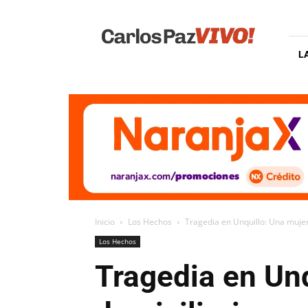
Carlos
Paz
Vivo
L
Inicio
Los Hechos
Tragedia en Unquillo: Una mujer
Los Hechos
Tragedia en Unq