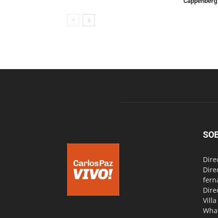
Cappenberg
SO
Dire
Dire
fern
Dire
Vill
Wha