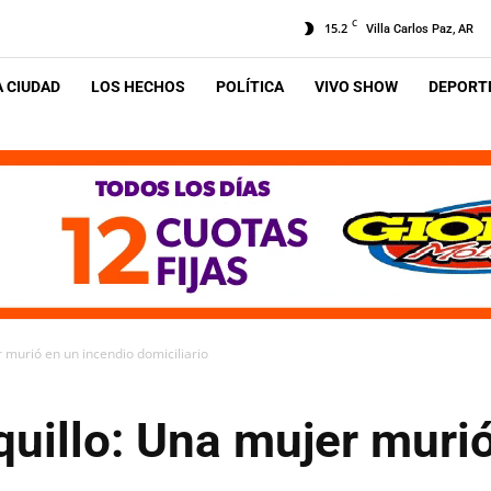
C
15.2
Villa Carlos Paz, AR
A CIUDAD
LOS HECHOS
POLÍTICA
VIVO SHOW
DEPORTE
 murió en un incendio domiciliario
uillo: Una mujer muri