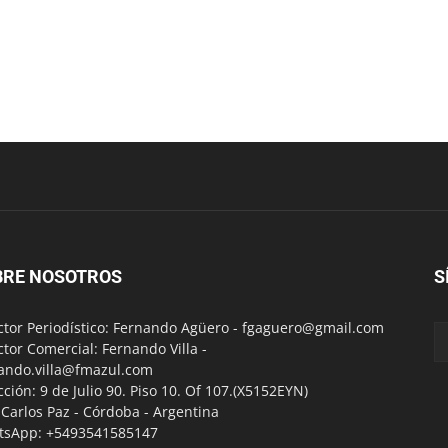
BRE NOSOTROS
S
ctor Periodístico: Fernando Agüero -
fgaguero@gmail.com
ctor Comercial: Fernando Villa -
ando.villa@fmazul.com
cción: 9 de Julio 90. Piso 10. Of 107.(X5152EYN)
a Carlos Paz - Córdoba - Argentina
tsApp: +5493541585147