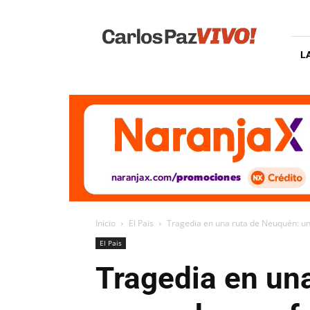
Carlos
Paz
Vivo
L
Inicio
El Pais
Tragedia en una ruta de Neuquén: una
El Pais
Tragedia en un