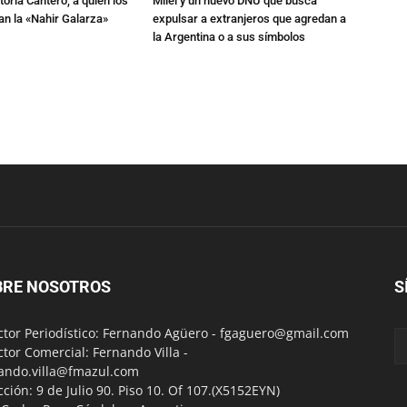
toria Cantero, a quien los
Milei y un nuevo DNU que busca
an la «Nahir Galarza»
expulsar a extranjeros que agredan a
la Argentina o a sus símbolos
BRE NOSOTROS
S
ctor Periodístico: Fernando Agüero -
fgaguero@gmail.com
ctor Comercial: Fernando Villa -
ando.villa@fmazul.com
cción: 9 de Julio 90. Piso 10. Of 107.(X5152EYN)