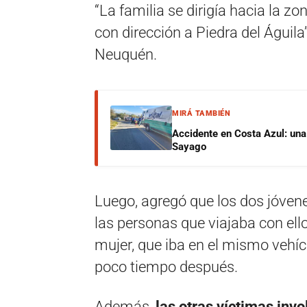
“La familia se dirigía hacia la zo
con dirección a Piedra del Águi
Neuquén.
MIRÁ TAMBIÉN
Accidente en Costa Azul: una 
Sayago
Luego, agregó que los dos jóven
las personas que viajaba con ell
mujer, que iba en el mismo vehícul
poco tiempo después.
Además,
las otras víctimas inv