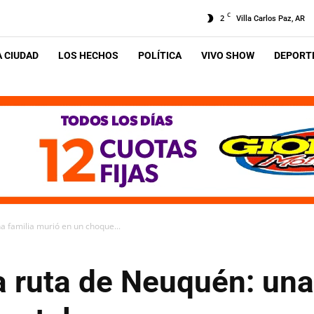
C
2
Villa Carlos Paz, AR
A CIUDAD
LOS HECHOS
POLÍTICA
VIVO SHOW
DEPORTE
 familia murió en un choque...
a ruta de Neuquén: una