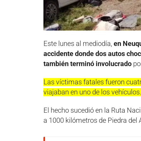
Este lunes al mediodía,
en Neuq
accidente
donde dos autos choca
también terminó involucrado
por
Las víctimas fatales fueron cuat
viajaban en uno de los vehículos
El hecho sucedió en la Ruta Nacio
a 1000 kilómetros de Piedra del 