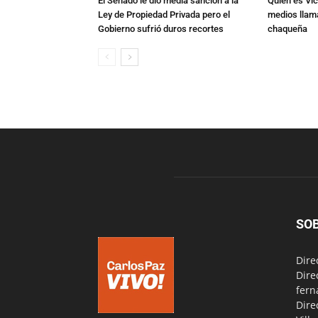
El Senado le dio media sanción a la
Quién es Vic
Ley de Propiedad Privada pero el
medios llam
Gobierno sufrió duros recortes
chaqueña
SO
Dire
Dire
fern
Dire