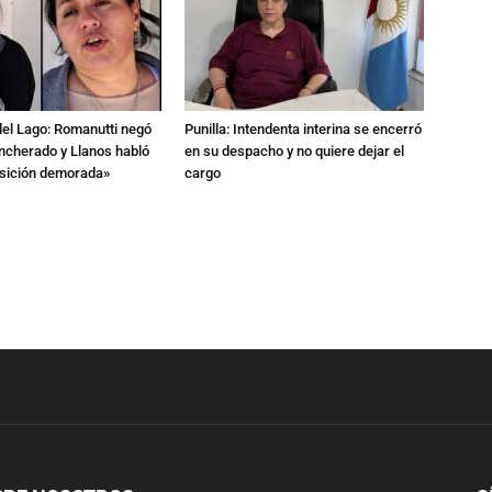
del Lago: Romanutti negó
Punilla: Intendenta interina se encerró
ncherado y Llanos habló
en su despacho y no quiere dejar el
nsición demorada»
cargo