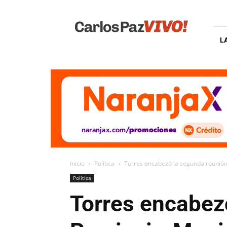
Carlos
Paz
Vivo
L
Inicio
Política
Torres encabezó la segunda reunión
Política
Torres encabez