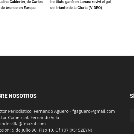
talina Calderón, de Carlos
Instituto ganó en Lanús: reviví el gol
a de bronce en Europa
del triunfo de la Gloria (VIDEO)
BRE NOSOTROS
S
ctor Periodístico: Fernando Agüero -
fgaguero@gmail.com
ctor Comercial: Fernando Villa -
ando.villa@fmazul.com
cción: 9 de Julio 90. Piso 10. Of 107.(X5152EYN)