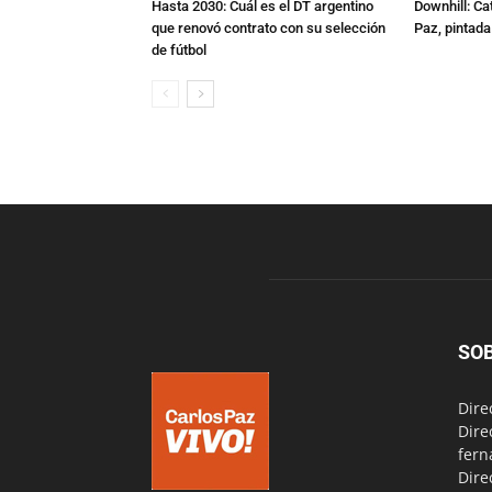
Hasta 2030: Cuál es el DT argentino
Downhill: Ca
que renovó contrato con su selección
Paz, pintad
de fútbol
SO
Dire
Dire
fern
Dire