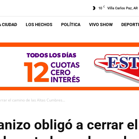
C
10
Villa Carlos Paz, AR
A CIUDAD
LOS HECHOS
POLÍTICA
VIVO SHOW
DEPORTE
rrar el camino de las Altas Cumbres...
nizo obligó a cerrar e