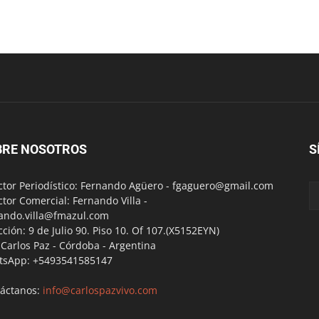
BRE NOSOTROS
S
ctor Periodístico: Fernando Agüero -
fgaguero@gmail.com
ctor Comercial: Fernando Villa -
ando.villa@fmazul.com
cción: 9 de Julio 90. Piso 10. Of 107.(X5152EYN)
a Carlos Paz - Córdoba - Argentina
tsApp: +5493541585147
áctanos:
info@carlospazvivo.com