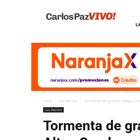
Carlos
Paz
Vivo
L
Inicio
Los Hechos
Tormenta de granizo obligó a ce
Los Hechos
Tormenta de gra