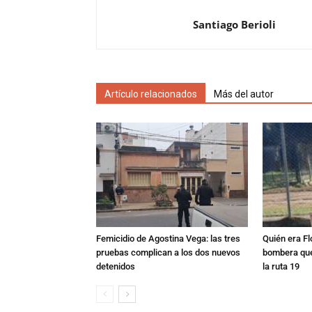
Santiago Berioli
Artículo relacionados
Más del autor
Femicidio de Agostina Vega: las tres
Quién era Fl
pruebas complican a los dos nuevos
bombera que
detenidos
la ruta 19