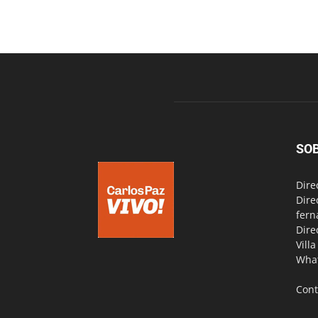
SO
Dire
Dire
fern
Dire
Vill
Wha
Cont