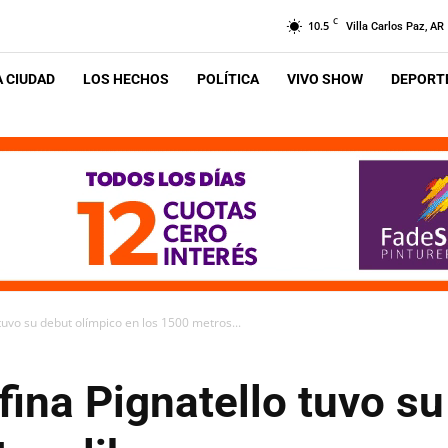
C
10.5
Villa Carlos Paz, AR
A CIUDAD
LOS HECHOS
POLÍTICA
VIVO SHOW
DEPORTE
tuvo su debut olímpico en los 1500 metros...
fina Pignatello tuvo s