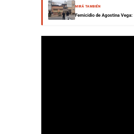
MIRÁ TAMBIÉN
Femicidio de Agostina Vega: 