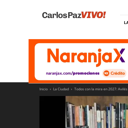
Carlos
Paz
Vivo
L
Inicio
La Ciudad
Todos con la mira en 2027: Avilés 