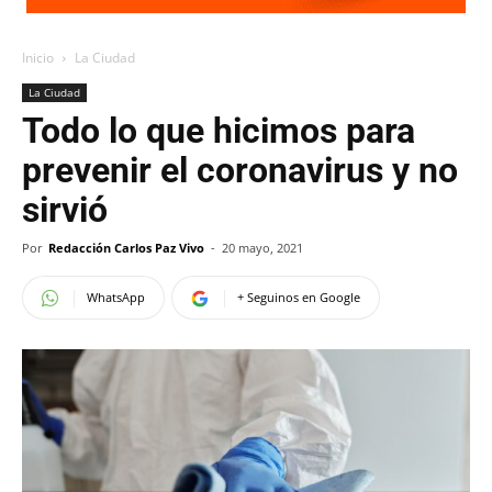
Inicio
La Ciudad
La Ciudad
Todo lo que hicimos para
prevenir el coronavirus y no
sirvió
Por
Redacción Carlos Paz Vivo
-
20 mayo, 2021
WhatsApp
+ Seguinos en Google