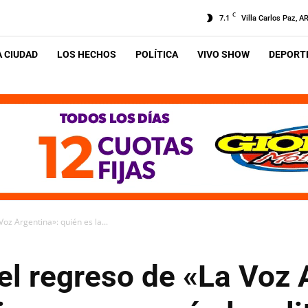
C
7.1
Villa Carlos Paz, A
A CIUDAD
LOS HECHOS
POLÍTICA
VIVO SHOW
DEPORTE
Voz Argentina»: quién es la...
 el regreso de «La Voz 