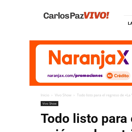
Carlos
Paz
Vivo
L
Inicio
Vivo Show
Todo listo para el regreso de «La 
Vivo Show
Todo listo para