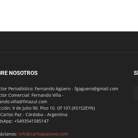
BRE NOSOTROS
S
ctor Periodístico: Fernando Agüero -
fgaguero@gmail.com
ctor Comercial: Fernando Villa -
ando.villa@fmazul.com
cción: 9 de Julio 90. Piso 10. Of 107.(X5152EYN)
a Carlos Paz - Córdoba - Argentina
tsApp: +5493541585147
áctanos:
info@carlospazvivo.com