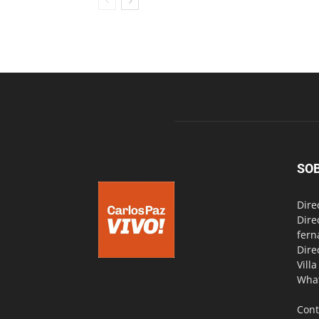
SO
Dire
Dire
fern
Dire
Vill
Wha
Cont