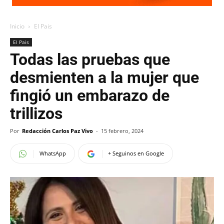
Inicio
El Pais
El Pais
Todas las pruebas que
desmienten a la mujer que
fingió un embarazo de
trillizos
Por
Redacción Carlos Paz Vivo
-
15 febrero, 2024
WhatsApp
+ Seguinos en Google