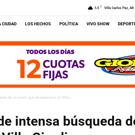
C
5.5
Villa Carlos Paz, AR
A CIUDAD
LOS HECHOS
POLÍTICA
VIVO SHOW
DEPORTE
eda de un joven que desapareció en Villa...
 de intensa búsqueda d