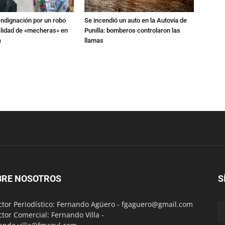
Indignación por un robo
Se incendió un auto en la Autovía de
alidad de «mecheras» en
Punilla: bomberos controlaron las
a
llamas
BRE NOSOTROS
S
ctor Periodístico: Fernando Agüero -
fgaguero@gmail.com
ctor Comercial: Fernando Villa -