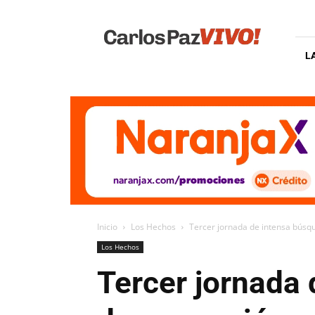
Carlos
Paz
Vivo
L
Inicio
Los Hechos
Tercer jornada de intensa búsqu
Los Hechos
Tercer jornada