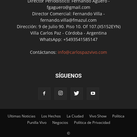
Director Periodístico: Fernando Agüero -
fgaguero@gmail.com
Director Comercial: Fernando Villa -
fernando.villa@fmazul.com
Dirección: 9 de Julio 90. Piso 10. Of 107.(X5152EYN)
Villa Carlos Paz - Córdoba - Argentina
WhatsApp: +5493541585147
Contáctanos:
info@carlospazvivo.com
SÍGUENOS
Ultimas Noticias
Los Hechos
La Ciudad
Vivo Show
Política
Punilla Vivo
Negocios
Política de Privacidad
©