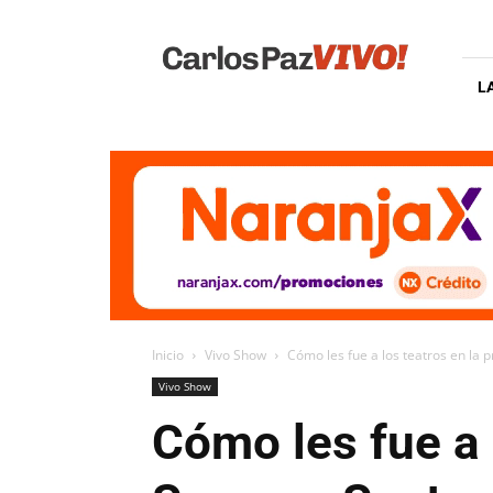
Carlos
Paz
Vivo
L
Inicio
Vivo Show
Cómo les fue a los teatros en la
Vivo Show
Cómo les fue a 