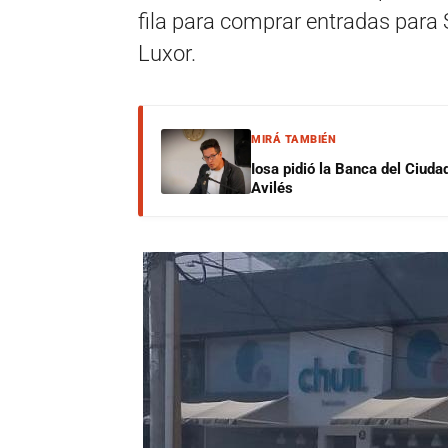
fila para comprar entradas para S
Luxor.
MIRÁ TAMBIÉN
Iosa pidió la Banca del Ciuda
Avilés