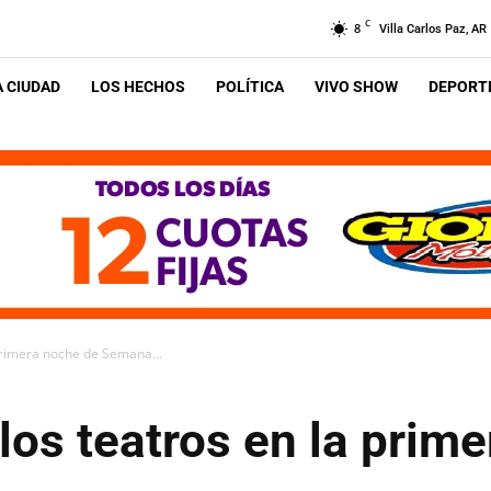
C
8
Villa Carlos Paz, AR
A CIUDAD
LOS HECHOS
POLÍTICA
VIVO SHOW
DEPORTE
 primera noche de Semana...
los teatros en la prim