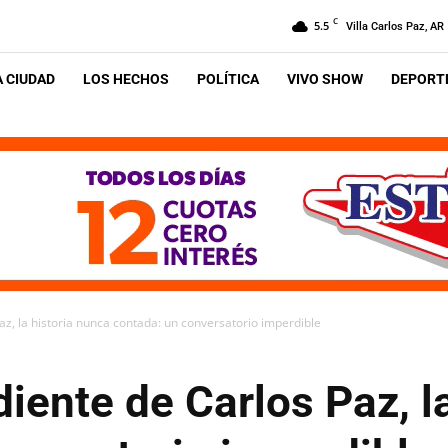
C
5.5
Villa Carlos Paz, AR
A CIUDAD
LOS HECHOS
POLÍTICA
VIVO SHOW
DEPORTE
z, la historia nunca contada: un conversatorio imperdible
iente de Carlos Paz, l