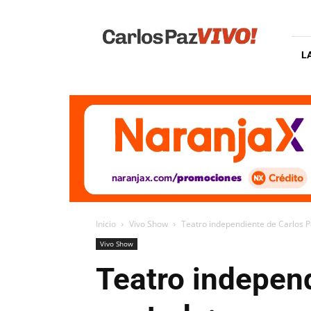
Carlos
Paz
Vivo
L
Inicio
Vivo Show
Teatro independiente de Carlos Pa
Vivo Show
Teatro independ