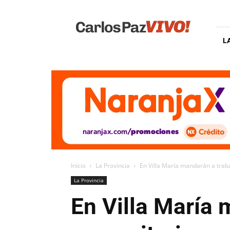
Carlos
Paz
Vivo
L
Inicio
La Provincia
En Villa María mandarán a traba
La Provincia
En Villa María 