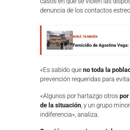
casos en que se violen las dispos
denuncia de los contactos estre
MIRÁ TAMBIÉN
Femicidio de Agostina Vega: 
«Es sabido que
no toda la pobla
prevención requeridas para evitar
«Algunos por hartazgo otros
por
de la situación
, y un grupo minor
indiferencia», analiza.