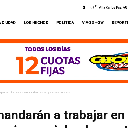
C
14.9
Villa Carlos Paz, AR
A CIUDAD
LOS HECHOS
POLÍTICA
VIVO SHOW
DEPORTE
jar en tareas comunitarias a quienes violen...
mandarán a trabajar en