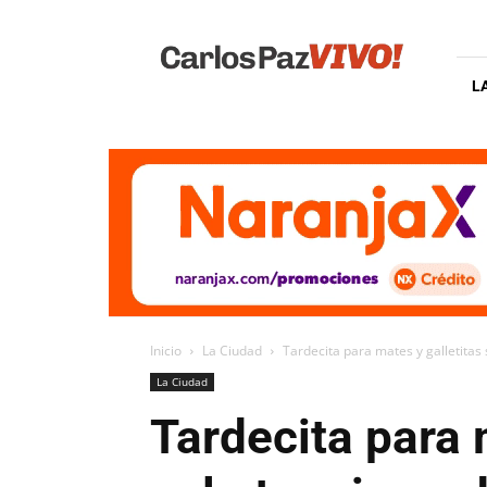
Carlos
Paz
Vivo
L
Inicio
La Ciudad
Tardecita para mates y galletitas 
La Ciudad
Tardecita para 