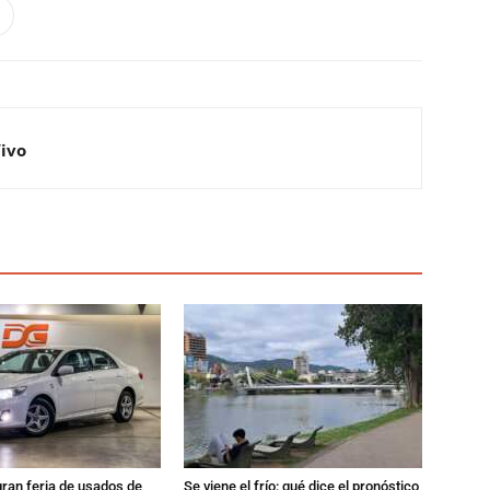
Vivo
gran feria de usados de
Se viene el frío: qué dice el pronóstico