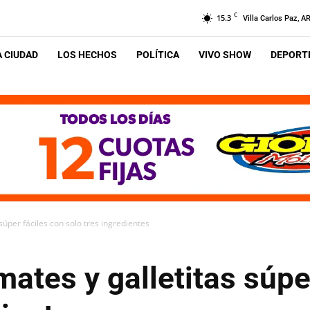
C
15.3
Villa Carlos Paz, A
A CIUDAD
LOS HECHOS
POLÍTICA
VIVO SHOW
DEPORTE
súper fáciles con solo tres ingredientes
mates y galletitas súpe