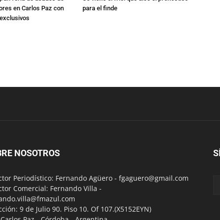
res en Carlos Paz con
para el finde
exclusivos
BRE NOSOTROS
S
ctor Periodístico: Fernando Agüero -
fgaguero@gmail.com
ctor Comercial: Fernando Villa -
ando.villa@fmazul.com
cción: 9 de Julio 90. Piso 10. Of 107.(X5152EYN)
a Carlos Paz - Córdoba - Argentina