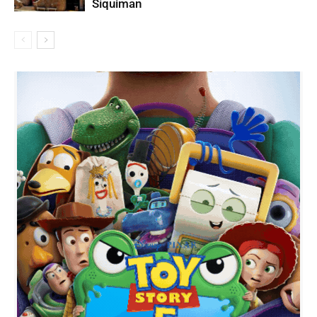
Síquiman