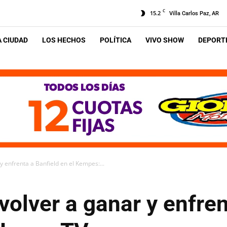
C
15.2
Villa Carlos Paz, AR
A CIUDAD
LOS HECHOS
POLÍTICA
VIVO SHOW
DEPORTE
y enfrenta a Banfield en el Kempes:...
 volver a ganar y enfre