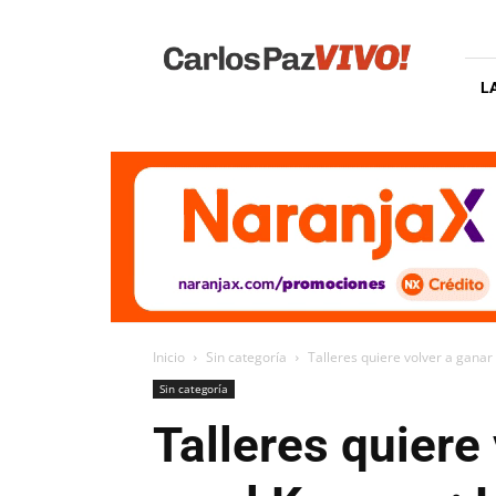
Carlos
Paz
Vivo
L
Inicio
Sin categoría
Talleres quiere volver a ganar 
Sin categoría
Talleres quiere