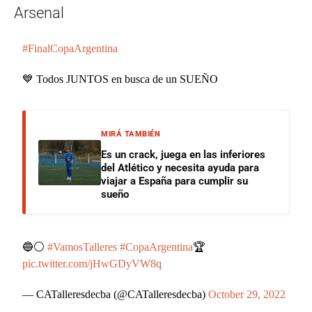
Arsenal
#FinalCopaArgentina
💙 Todos JUNTOS en busca de un SUEÑO
MIRÁ TAMBIÉN
Es un crack, juega en las inferiores
del Atlético y necesita ayuda para
viajar a España para cumplir su
sueño
🔵⚪
#VamosTalleres
#CopaArgentina
🏆
pic.twitter.com/jHwGDyVW8q
— CATalleresdecba (@CATalleresdecba)
October 29, 2022