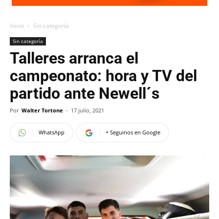
Inicio
Sin categoría
Sin categoría
Talleres arranca el
campeonato: hora y TV del
partido ante Newell´s
Por
Walter Tortone
-
17 julio, 2021
WhatsApp
+ Seguinos en Google