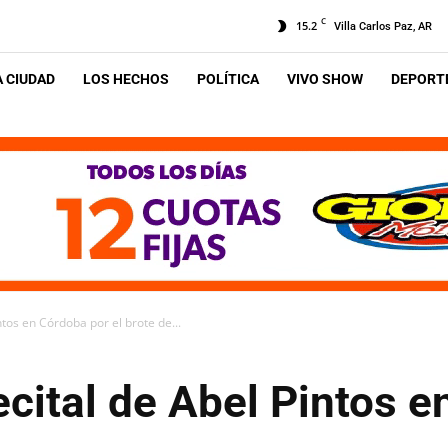
C
15.2
Villa Carlos Paz, AR
A CIUDAD
LOS HECHOS
POLÍTICA
VIVO SHOW
DEPORTE
tos en Córdoba por el brote de...
cital de Abel Pintos e