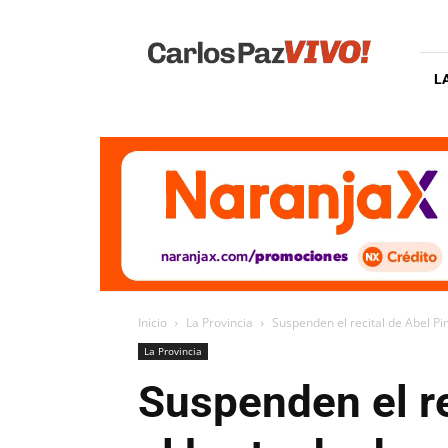
Carlos
Paz
Vivo
L
Inicio
La Provincia
Suspenden el recital de Abel Pin
La Provincia
Suspenden el re