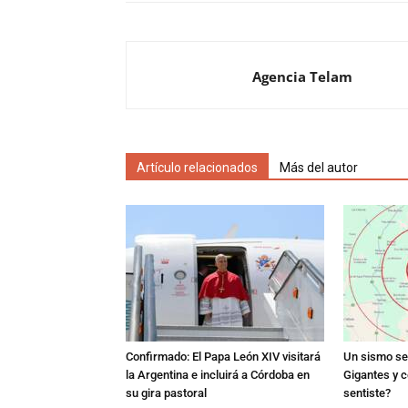
Agencia Telam
Artículo relacionados
Más del autor
Confirmado: El Papa León XIV visitará
Un sismo se 
la Argentina e incluirá a Córdoba en
Gigantes y c
su gira pastoral
sentiste?