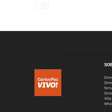
SO
Dire
Dire
fern
Dire
Vill
Wha