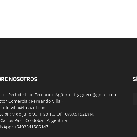
BRE NOSOTROS
S
ctor Periodístico: Fernando Agüero -
fgaguero@gmail.com
ctor Comercial: Fernando Villa -
ando.villa@fmazul.com
cción: 9 de Julio 90. Piso 10. Of 107.(X5152EYN)
a Carlos Paz - Córdoba - Argentina
tsApp: +5493541585147