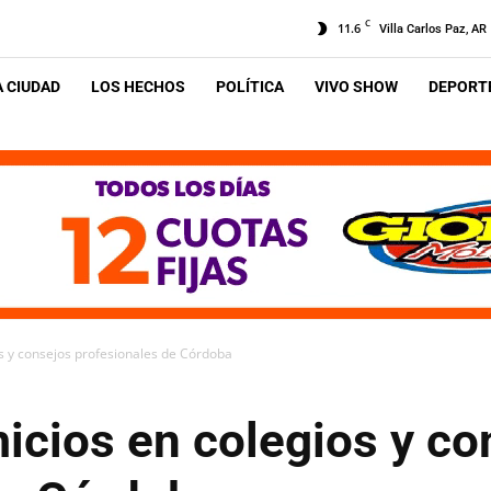
C
11.6
Villa Carlos Paz, AR
A CIUDAD
LOS HECHOS
POLÍTICA
VIVO SHOW
DEPORTE
s y consejos profesionales de Córdoba
cios en colegios y co