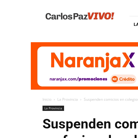
Carlos
Paz
Vivo
L
Inicio
La Provincia
Suspenden comicios en colegio
La Provincia
Suspenden comi