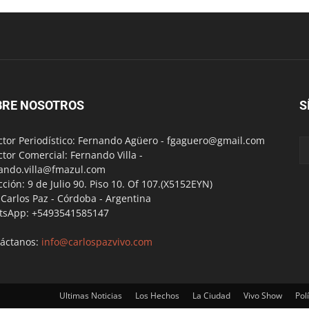
BRE NOSOTROS
S
ctor Periodístico: Fernando Agüero -
fgaguero@gmail.com
ctor Comercial: Fernando Villa -
ando.villa@fmazul.com
cción: 9 de Julio 90. Piso 10. Of 107.(X5152EYN)
a Carlos Paz - Córdoba - Argentina
tsApp: +5493541585147
áctanos:
info@carlospazvivo.com
Ultimas Noticias
Los Hechos
La Ciudad
Vivo Show
Polí