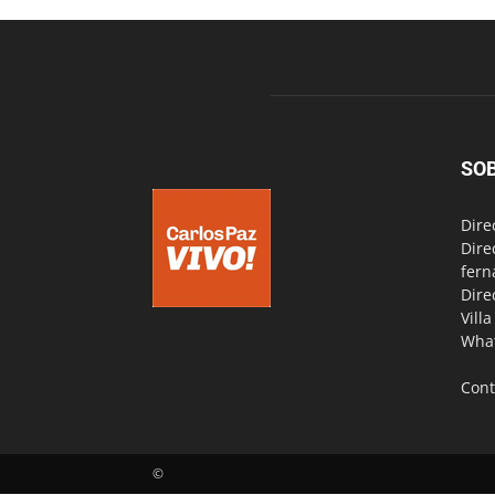
SO
Dire
Dire
fern
Dire
Vill
Wha
Cont
©