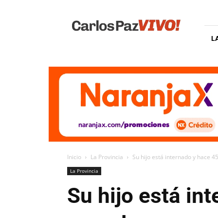
Carlos
Paz
Vivo
L
Inicio
La Provincia
Su hijo está internado y hace 4
La Provincia
Su hijo está in