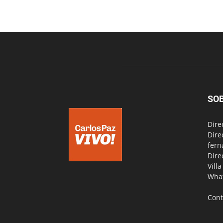
SO
Dire
Dire
fern
Dire
Vill
Wha
Cont