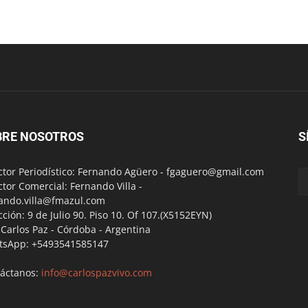
BRE NOSOTROS
S
ctor Periodístico: Fernando Agüero -
fgaguero@gmail.com
ctor Comercial: Fernando Villa -
ando.villa@fmazul.com
cción: 9 de Julio 90. Piso 10. Of 107.(X5152EYN)
a Carlos Paz - Córdoba - Argentina
tsApp: +5493541585147
áctanos:
info@carlospazvivo.com