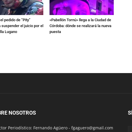
l pedido de “Pity”
«Pabellón Tornú» llega a la Ciudad de
 suspender el juicio por el
Córdoba: dónde se realizará la nueva
lla Lugano
puesta
BRE NOSOTROS
S
ctor Periodístico: Fernando Agüero -
fgaguero@gmail.com