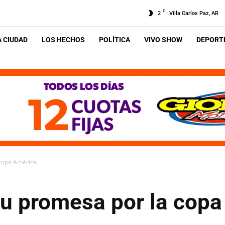
C
2
Villa Carlos Paz, AR
A CIUDAD
LOS HECHOS
POLÍTICA
VIVO SHOW
DEPORTE
 copa América
su promesa por la cop