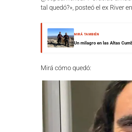
tal quedó?», posteó el ex River e
MIRÁ TAMBIÉN
Un milagro en las Altas Cumb
Mirá cómo quedó: