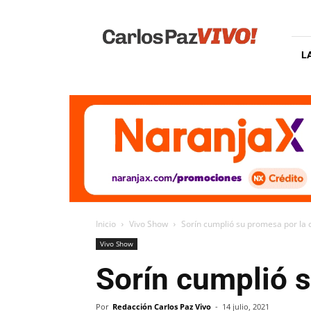
Carlos
Paz
Vivo
L
Inicio
Vivo Show
Sorín cumplió su promesa por la
Vivo Show
Sorín cumplió 
Por
Redacción Carlos Paz Vivo
-
14 julio, 2021