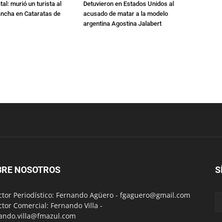
al: murió un turista al
Detuvieron en Estados Unidos al
ancha en Cataratas de
acusado de matar a la modelo
argentina Agostina Jalabert
BRE NOSOTROS
S
ctor Periodístico: Fernando Agüero -
fgaguero@gmail.com
ctor Comercial: Fernando Villa -
ando.villa@fmazul.com