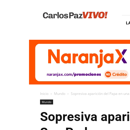
Carlos
Paz
Vivo
L
Inicio
Mundo
Sopresiva aparición del Papa en una
Mundo
Sopresiva apari