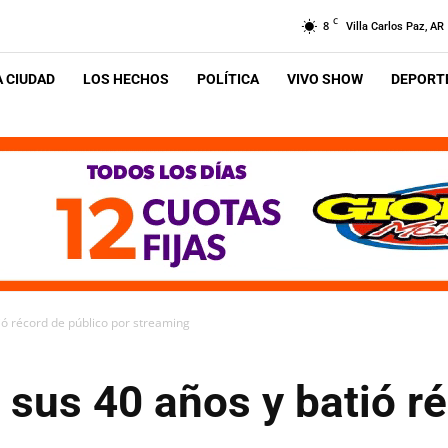
C
8
Villa Carlos Paz, AR
A CIUDAD
LOS HECHOS
POLÍTICA
VIVO SHOW
DEPORTE
ió récord de público por streaming
 sus 40 años y batió r