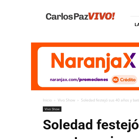
Carlos
Paz
Vivo
L
Inicio
Vivo Show
Soledad festejó sus 40 años y bat
Vivo Show
Soledad festejó