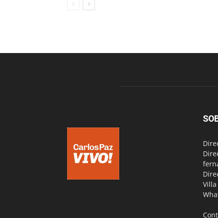
SO
Dire
Dire
fern
Dire
Vill
Wha
Cont