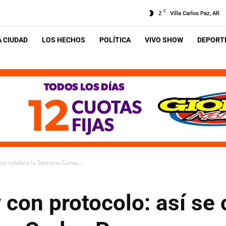
C
2
Villa Carlos Paz, AR
A CIUDAD
LOS HECHOS
POLÍTICA
VIVO SHOW
DEPORTE
í se celebra la Semana Santa...
 con protocolo: así se 