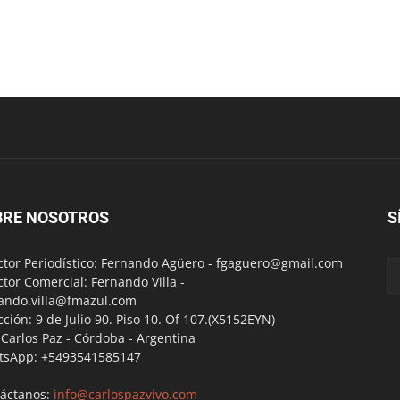
BRE NOSOTROS
S
ctor Periodístico: Fernando Agüero -
fgaguero@gmail.com
ctor Comercial: Fernando Villa -
ando.villa@fmazul.com
cción: 9 de Julio 90. Piso 10. Of 107.(X5152EYN)
a Carlos Paz - Córdoba - Argentina
tsApp: +5493541585147
áctanos:
info@carlospazvivo.com