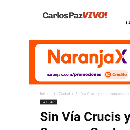
Carlos
Paz
Vivo
L
Inicio
La Ciudad
Sin Vía Crucis y con protocolo: as
La Ciudad
Sin Vía Crucis y