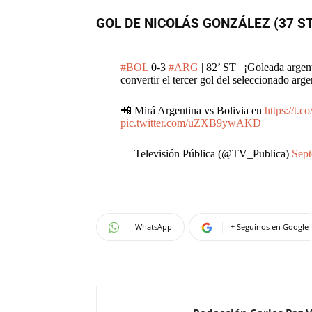
GOL DE NICOLÁS GONZÁLEZ (37 ST
#BOL
0-3
#ARG
| 82’ ST | ¡Goleada argen
convertir el tercer gol del seleccionado arge
📲 Mirá Argentina vs Bolivia en
https://t
pic.twitter.com/uZXB9ywAKD
— Televisión Pública (@TV_Publica)
Sept
WhatsApp
+ Seguinos en Google