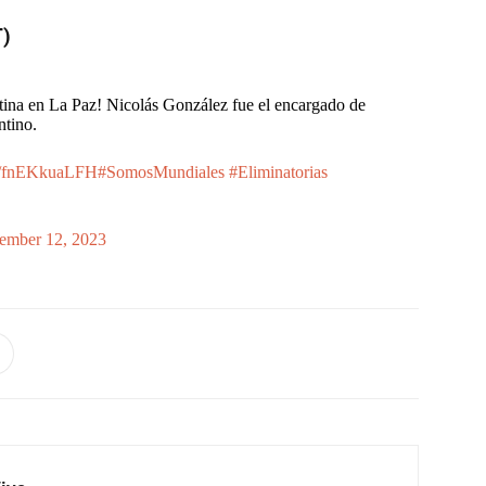
)
tina en La Paz! Nicolás González fue el encargado de
ntino.
.co/fnEKkuaLFH
#SomosMundiales
#Eliminatorias
ember 12, 2023