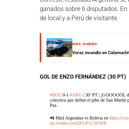
ganados sobre 6 disputados. En 
de local y a Perú de visitante.
MIRÁ TAMBIÉN
Voraz incendio en Calamuchit
GOL DE ENZO FERNÁNDEZ (30 PT)
#BOL
0-1
#ARG
| 30’ PT | ¡GOOOOOL de 
colectiva que define el pibe de San Martín p
Paz.
📲 Mirá Argentina vs Bolivia en
https://t.
pic.twitter.com/D7cP1GSFWB