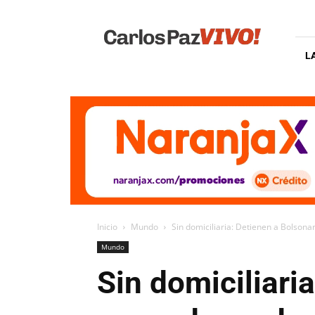
Carlos
Paz
Vivo
L
Inicio
Mundo
Sin domiciliaria: Detienen a Bolsonar
Mundo
Sin domiciliari