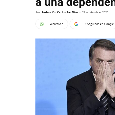
a una dependenc
Por
Redacción Carlos Paz Vivo
-
22 noviembre, 2025
WhatsApp
+ Seguinos en Google