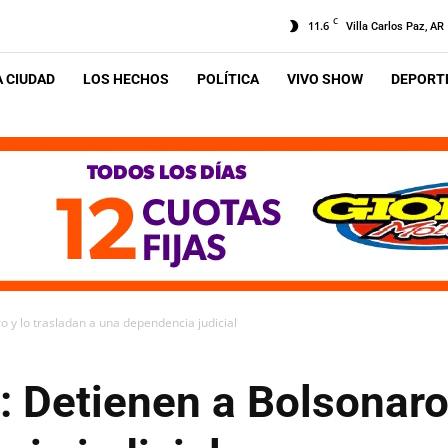
C
11.6
Villa Carlos Paz, AR
A CIUDAD
LOS HECHOS
POLÍTICA
VIVO SHOW
DEPORTE
o y lo trasladan a una dependencia judicial
a: Detienen a Bolsonaro