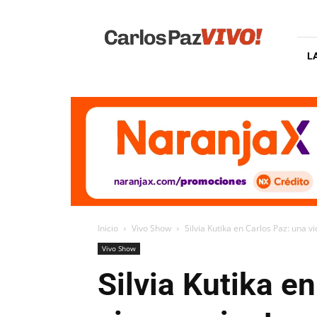
Carlos
Paz
Vivo
L
Inicio
Vivo Show
Silvia Kutika en Carlos Paz: una v
Vivo Show
Silvia Kutika e