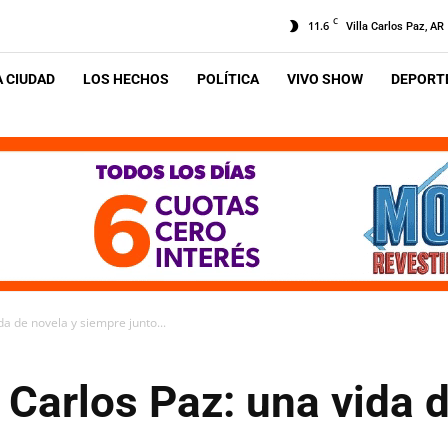
C
11.6
Villa Carlos Paz, AR
A CIUDAD
LOS HECHOS
POLÍTICA
VIVO SHOW
DEPORTE
ida de novela y siempre junto...
n Carlos Paz: una vida 