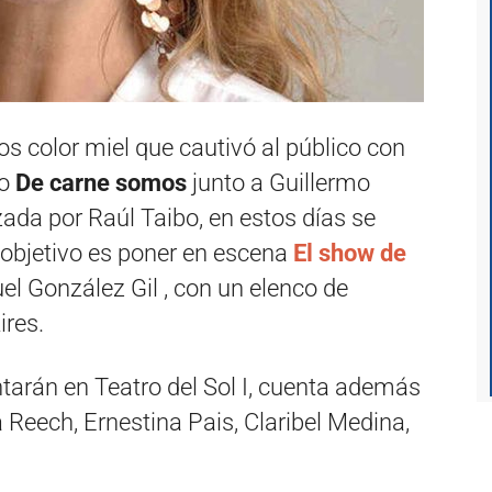
ojos color miel que cautivó al público con
mo
De carne somos
junto a Guillermo
da por Raúl Taibo, en estos días se
l objetivo es poner en escena
El show de
el González Gil , con un elenco de
ires.
ntarán en Teatro del Sol I, cuenta además
 Reech, Ernestina Pais, Claribel Medina,