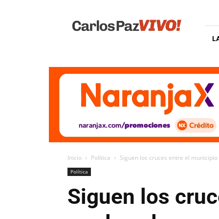
Carlos
Paz
Vivo
L
Inicio
Política
Siguen los cruces entre el municipio y
Política
Siguen los cruc