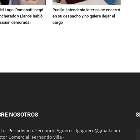
del Lago: Romanutti negó
Punilla: Intendenta interina se encerró
ncherado y Llanos habló
en su despacho y no quiere dejar el
nsición demorada»
cargo
BRE NOSOTROS
S
ctor Periodístico: Fernando Agüero -
fgaguero@gmail.com
ctor Comercial: Fernando Villa -