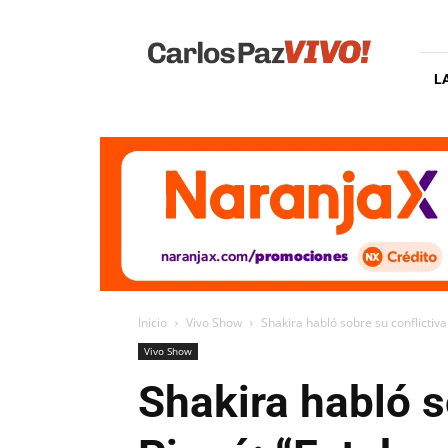
Carlos
Paz
Vivo
L
Inicio
Vivo Show
Shakira habló sobre su conflictiv
Vivo Show
Shakira habló s