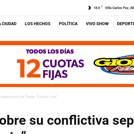
C
18.8
Villa Carlos Paz, A
A CIUDAD
LOS HECHOS
POLÍTICA
VIVO SHOW
DEPORTE
a separación de Piqué: “Estaba rota”
obre su conflictiva se