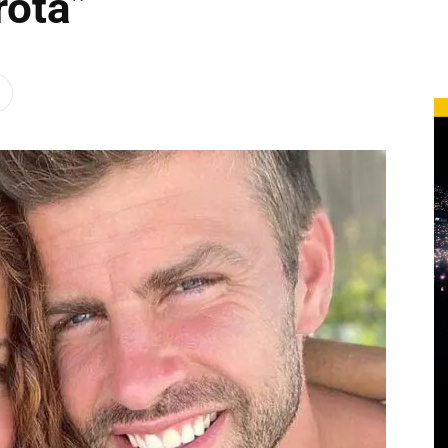
rota”