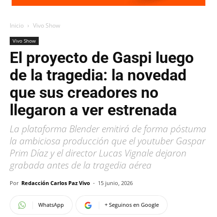
Inicio
Vivo Show
Vivo Show
El proyecto de Gaspi luego
de la tragedia: la novedad
que sus creadores no
llegaron a ver estrenada
La plataforma Blender emitirá de forma póstuma
la ambiciosa producción que el youtuber Gaspar
Prim Díaz y el director Lucas Vignale dejaron
grabada antes de la tragedia aérea
Por
Redacción Carlos Paz Vivo
-
15 junio, 2026
WhatsApp
+ Seguinos en Google