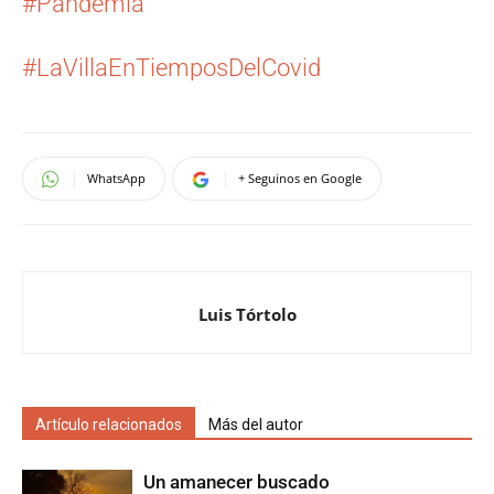
#
Pandemia
#
LaVillaEnTiemposDelCovid
WhatsApp
+ Seguinos en Google
Luis Tórtolo
Artículo relacionados
Más del autor
Un amanecer buscado