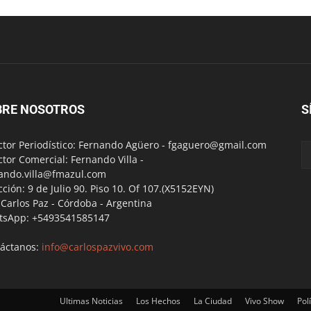
BRE NOSOTROS
S
ctor Periodístico: Fernando Agüero -
fgaguero@gmail.com
ctor Comercial: Fernando Villa -
ando.villa@fmazul.com
cción: 9 de Julio 90. Piso 10. Of 107.(X5152EYN)
a Carlos Paz - Córdoba - Argentina
tsApp: +5493541585147
áctanos:
info@carlospazvivo.com
Ultimas Noticias
Los Hechos
La Ciudad
Vivo Show
Polí