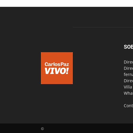
SO
Dire
Dire
fern
Dire
Vill
Wha
Cont
©