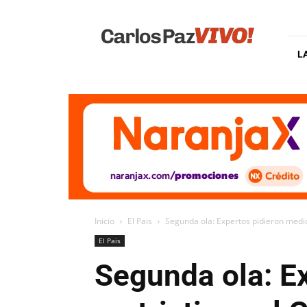
Carlos
Paz
Vivo
L
Inicio
El Pais
Segunda ola: Expertos pidieron medid
El Pais
Segunda ola: E