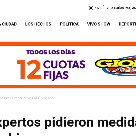
C
16.6
Villa Carlos Paz, A
A CIUDAD
LOS HECHOS
POLÍTICA
VIVO SHOW
DEPORTE
as más restrictivas al Gobierno
xpertos pidieron medi