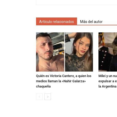
Artículo relacionados
Más del autor
Quién es Victoria Cantero, a quien los
Milei y un 
medios llaman la «Nahir Galarza»
expulsar a e
chaqueña
la Argentina