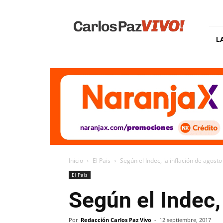
Carlos
Paz
Vivo
L
Inicio
El Pais
Según el Indec, la inflación de agosto
El Pais
Según el Indec,
Por
Redacción Carlos Paz Vivo
-
12 septiembre, 2017