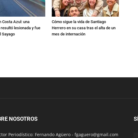
n Costa Azul: una
Cómo sigue la vida de Santiago
 resultó lesionada y fue
Herrero en su casa tras el alta de un
al Sayago
mes de internación
BRE NOSOTROS
S
ctor Periodístico: Fernando Agüero -
fgaguero@gmail.com