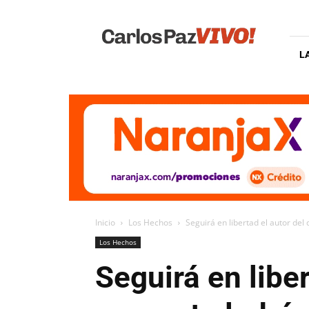
Carlos
Paz
Vivo
L
Inicio
Los Hechos
Seguirá en libertad el autor del
Los Hechos
Seguirá en libe