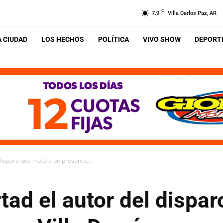
C
7.9
Villa Carlos Paz, AR
A CIUDAD
LOS HECHOS
POLÍTICA
VIVO SHOW
DEPORTE
 disparo que mató a un presunto...
rtad el autor del dispa